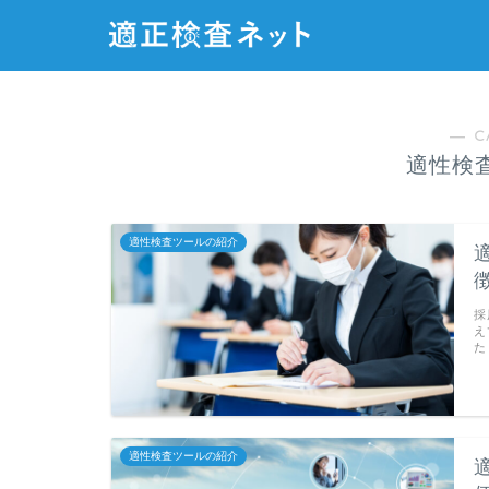
― C
適性検
適性検査ツールの紹介
採
え
た
適性検査ツールの紹介