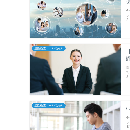
今
し
き
適性検査ツールの紹介
採
で
ル
適性検査ツールの紹介
企
し
ま