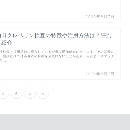
2022年9月7日
内田クレペリン検査の特徴や活用方法は？評判
も紹介
性検査を採用活動に導入している企業は増加傾向にあります。その背景に
、面接だけでは応募者の特徴を見抜けないことがあり、自社とミスマッチ
た …
2022年9月7日
3
4
5
6