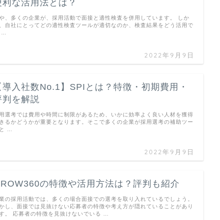
便利な活用法とは？
や、多くの企業が、採用活動で面接と適性検査を併用しています。 しか
、自社にとってどの適性検査ツールが適切なのか、検査結果をどう活用で
 …
2022年9月9日
【導入社数No.1】SPIとは？特徴・初期費用・
評判を解説
用選考では費用や時間に制限があるため、いかに効率よく良い人材を獲得
きるかどうかが重要となります。そこで多くの企業が採用選考の補助ツー
と …
2022年9月9日
GROW360の特徴や活用方法は？評判も紹介
業の採用活動では、多くの場合面接での選考を取り入れているでしょう。
かし、面接では見抜けない応募者の特徴や考え方が隠れていることがあり
す。 応募者の特徴を見抜けないでいる …